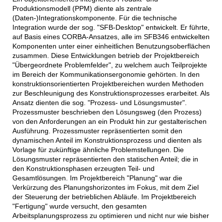
Produktionsmodell (PPM) diente als zentrale
(Daten-)Integrationskomponente. Für die technische
Integration wurde der sog. "SFB-Desktop" entwickelt. Er führte,
auf Basis eines CORBA-Ansatzes, alle im SFB346 entwickelten
Komponenten unter einer einheitlichen Benutzungsoberflächen
zusammen. Diese Entwicklungen betrieb der Projektbereich
"Übergeordnete Problemfelder", zu welchem auch Teilprojekte
im Bereich der Kommunikationsergonomie gehörten. In den
konstruktionsorientierten Projektbereichen wurden Methoden
zur Beschleunigung des Konstruktionsprozesses erarbeitet. Als
Ansatz dienten die sog. "Prozess- und Lösungsmuster".
Prozessmuster beschrieben den Lösungsweg (den Prozess)
von den Anforderungen an ein Produkt hin zur gestalterischen
Ausführung. Prozessmuster repräsentierten somit den
dynamischen Anteil im Konstruktionsprozess und dienten als
Vorlage für zukünftige ähnliche Problemstellungen. Die
Lösungsmuster repräsentierten den statischen Anteil; die in
den Konstruktionsphasen erzeugten Teil- und
Gesamtlösungen. Im Projektbereich "Planung" war die
Verkürzung des Planungshorizontes im Fokus, mit dem Ziel
der Steuerung der betrieblichen Abläufe. Im Projektbereich
"Fertigung" wurde versucht, den gesamten
Arbeitsplanungsprozess zu optimieren und nicht nur wie bisher