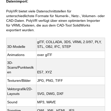
Datenimport:
PolyVR bietet viele Datenschnittstellen für
unterschiedlichste Formate für Numerik-, Netz-, Volumen- oder
CAD-Daten.
PolyVR verfügt über einen optimierten Importer
für VRML-Dateien, die aus dem CAD-Tool SolidWorks
exportiert wurden.
glTF, COLLADA, 3DS, VRML 2.0/97, PLY, 
3D-Modelle
STL, 
OBJ, 
IFC, STEP
Animations
over glTF
3D-
Scans/Punktwolk
en  
E57, XYZ
Texturen/Bilder
JPG, PNG, TIFF
Vektorgrafik/2D-
Layouts
SVG, DWG, DXF
Sound
MP3, WAVE
Sonstige
OWL, XML, HTML,  IES