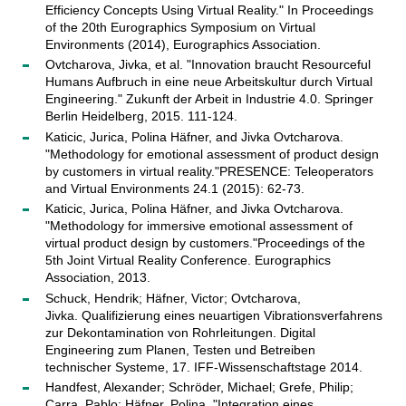
Efficiency Concepts Using Virtual Reality." In Proceedings
of the 20th Eurographics Symposium on Virtual
Environments (2014), Eurographics Association.
Ovtcharova, Jivka, et al. "Innovation braucht Resourceful
Humans Aufbruch in eine neue Arbeitskultur durch Virtual
Engineering." Zukunft der Arbeit in Industrie 4.0. Springer
Berlin Heidelberg, 2015. 111-124.
Katicic, Jurica, Polina Häfner, and Jivka Ovtcharova.
"Methodology for emotional assessment of product design
by customers in virtual reality."PRESENCE: Teleoperators
and Virtual Environments 24.1 (2015): 62-73.
Katicic, Jurica, Polina Häfner, and Jivka Ovtcharova.
"Methodology for immersive emotional assessment of
virtual product design by customers."Proceedings of the
5th Joint Virtual Reality Conference. Eurographics
Association, 2013.
Schuck, Hendrik; Häfner, Victor; Ovtcharova,
Jivka. Qualifizierung eines neuartigen Vibrationsverfahrens
zur Dekontamination von Rohrleitungen. Digital
Engineering zum Planen, Testen und Betreiben
technischer Systeme, 17. IFF-Wissenschaftstage 2014.
Handfest, Alexander; Schröder, Michael; Grefe, Philip;
Carra, Pablo; Häfner, Polina. "Integration eines