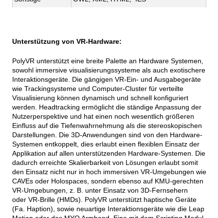
Unterstützung von VR-Hardware:
PolyVR unterstützt eine breite Palette an Hardware Systemen,
sowohl immersive visualisierungssysteme als auch exotischere
Interaktionsgeräte. Die gängigen VR-Ein- und Ausgabegeräte
wie Trackingsysteme und Computer-Cluster für verteilte
Visualisierung können dynamisch und schnell konfiguriert
werden. Headtracking ermöglicht die ständige Anpassung der
Nutzerperspektive und hat einen noch wesentlich größeren
Einfluss auf die Tiefenwahrnehmung als die stereoskopischen
Darstellungen. Die 3D-Anwendungen sind von den Hardware-
Systemen entkoppelt, dies erlaubt einen flexiblen Einsatz der
Applikation auf allen unterstützenden Hardware-Systemen. Die
dadurch erreichte Skalierbarkeit von Lösungen erlaubt somit
den Einsatz nicht nur in hoch immersiven VR-Umgebungen wie
CAVEs oder Holospaces, sondern ebenso auf KMU-gerechten
VR-Umgebungen, z. B. unter Einsatz von 3D-Fernsehern
oder VR-Brille (HMDs). PolyVR unterstützt
haptische Geräte 
(Fa. Haption), sowie neuartige Interaktionsgeräte wie die Leap 
Motion oder das MYO Armband. Eine mit dem Scripting Modul 