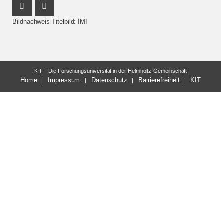
Youtube Profil
Facebook Profil
Bildnachweis Titelbild: IMI
KIT – Die Forschungsuniversität in der Helmholtz-Gemeinschaft
Home
Impressum
Datenschutz
Barrierefreiheit
KIT