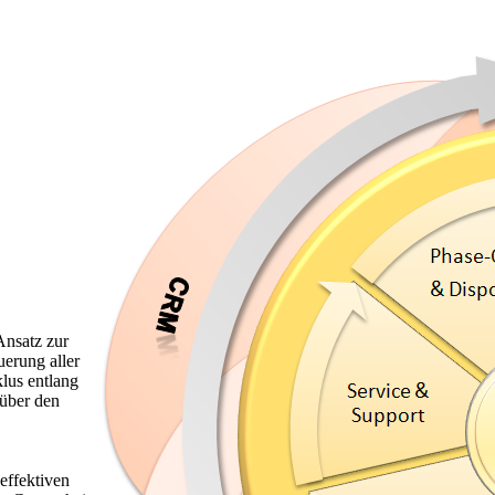
Ansatz zur
erung aller
lus entlang
 über den
effektiven