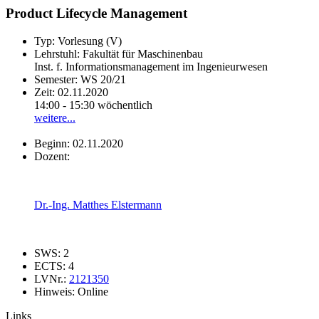
Product Lifecycle Management
Typ:
Vorlesung (V)
Lehrstuhl:
Fakultät für Maschinenbau
Inst. f. Informationsmanagement im Ingenieurwesen
Semester:
WS 20/21
Zeit:
02.11.2020
14:00 - 15:30 wöchentlich
weitere...
Beginn:
02.11.2020
Dozent:
Dr.-Ing. Matthes Elstermann
SWS:
2
ECTS:
4
LVNr.:
2121350
Hinweis:
Online
Links